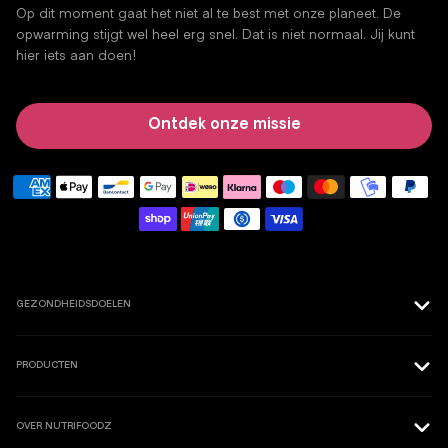
Op dit moment gaat het niet al te best met onze planeet. De
opwarming stijgt wel heel erg snel. Dat is niet normaal. Jij kunt
hier iets aan doen!
Ontdek onze missie
GEZONDHEIDSDOELEN
Meer Energie
Sneller Afslanken
PRODUCTEN
Sterker Immuunsysteem
Superfoods
Betere Gemoedstoestand
Maaltijdshakes
OVER NUTRIFOODZ
Betere Spijsvertering